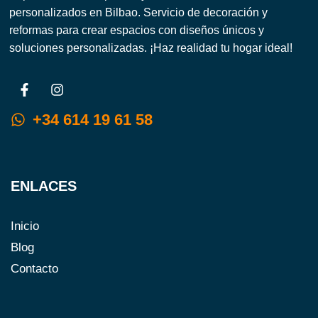
personalizados en Bilbao. Servicio de decoración y
reformas para crear espacios con diseños únicos y
soluciones personalizadas. ¡Haz realidad tu hogar ideal!
F
I
a
n
c
s
+34 614 19 61 58
e
t
b
a
o
g
o
r
k
a
ENLACES
-
m
f
Inicio
Blog
Contacto